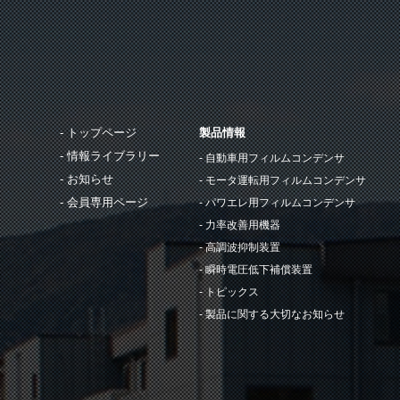
トップページ
製品情報
情報ライブラリー
自動車用フィルムコンデンサ
お知らせ
モータ運転用フィルムコンデンサ
会員専用ページ
パワエレ用フィルムコンデンサ
力率改善用機器
高調波抑制装置
瞬時電圧低下補償装置
トピックス
製品に関する大切なお知らせ