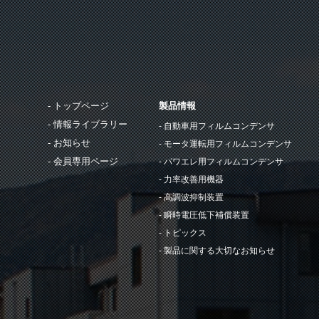
トップページ
製品情報
情報ライブラリー
自動車用フィルムコンデンサ
お知らせ
モータ運転用フィルムコンデンサ
会員専用ページ
パワエレ用フィルムコンデンサ
力率改善用機器
高調波抑制装置
瞬時電圧低下補償装置
トピックス
製品に関する大切なお知らせ