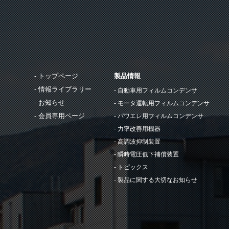
トップページ
製品情報
情報ライブラリー
自動車用フィルムコンデンサ
お知らせ
モータ運転用フィルムコンデンサ
会員専用ページ
パワエレ用フィルムコンデンサ
力率改善用機器
高調波抑制装置
瞬時電圧低下補償装置
トピックス
製品に関する大切なお知らせ