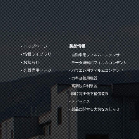
トップページ
製品情報
情報ライブラリー
自動車用フィルムコンデンサ
お知らせ
モータ運転用フィルムコンデンサ
会員専用ページ
パワエレ用フィルムコンデンサ
力率改善用機器
高調波抑制装置
瞬時電圧低下補償装置
トピックス
製品に関する大切なお知らせ