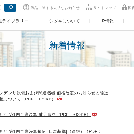
製品に関する大切なお知らせ
サイトマップ
図
報ライブラリー
シヅキについて
IR情報
新着情報
ンデンサ設備および関連機器 価格改定のお知らせと輸送
担について（PDF：129KB）
3月期 第1四半期決算 補足資料（PDF：600KB）
3月期 第1四半期決算短信 [日本基準]（連結）（PDF：