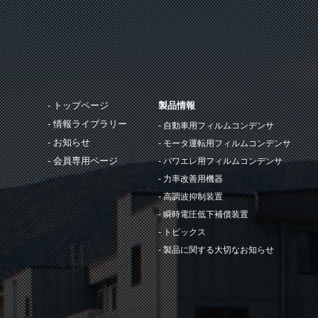
トップページ
製品情報
情報ライブラリー
自動車用フィルムコンデンサ
お知らせ
モータ運転用フィルムコンデンサ
会員専用ページ
パワエレ用フィルムコンデンサ
力率改善用機器
高調波抑制装置
瞬時電圧低下補償装置
トピックス
製品に関する大切なお知らせ