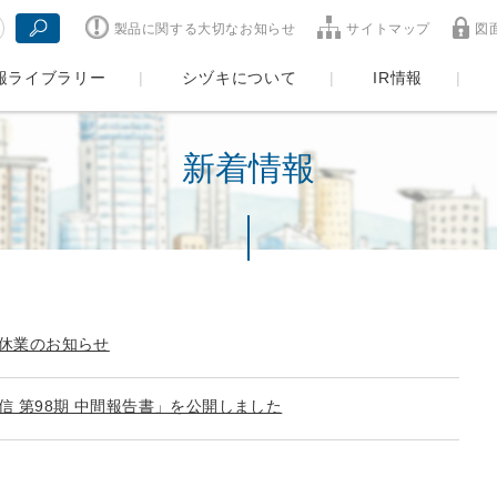
製品に関する大切なお知らせ
サイトマップ
図
報ライブラリー
シヅキについて
IR情報
新着情報
休業のお知らせ
信 第98期 中間報告書」を公開しました