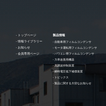
トップページ
製品情報
情報ライブラリー
自動車用フィルムコンデンサ
お知らせ
モータ運転用フィルムコンデンサ
会員専用ページ
パワエレ用フィルムコンデンサ
力率改善用機器
高調波抑制装置
瞬時電圧低下補償装置
トピックス
製品に関する大切なお知らせ