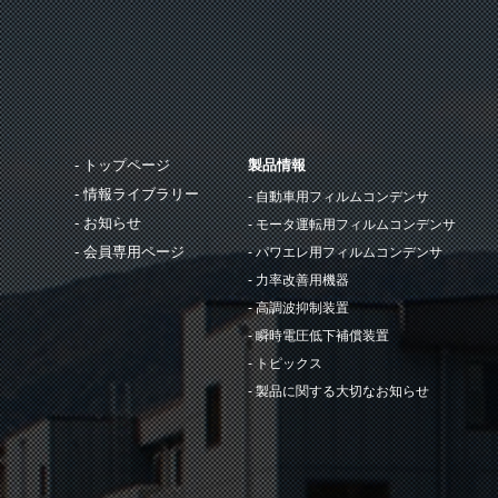
トップページ
製品情報
情報ライブラリー
自動車用フィルムコンデンサ
お知らせ
モータ運転用フィルムコンデンサ
会員専用ページ
パワエレ用フィルムコンデンサ
力率改善用機器
高調波抑制装置
瞬時電圧低下補償装置
トピックス
製品に関する大切なお知らせ