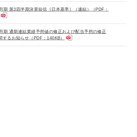
年3月期 第3四半期決算短信［日本基準］（連結）（PDF：
年3月期 通期連結業績予想値の修正および配当予想の修正
関するお知らせ（PDF：140KB）