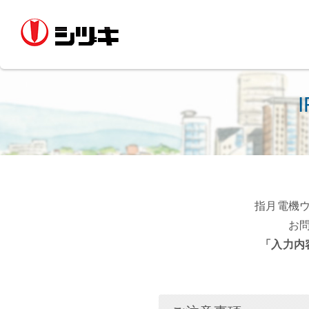
指月電機
お
「入力内