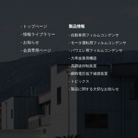
トップページ
製品情報
情報ライブラリー
自動車用フィルムコンデンサ
お知らせ
モータ運転用フィルムコンデンサ
会員専用ページ
パワエレ用フィルムコンデンサ
力率改善用機器
高調波抑制装置
瞬時電圧低下補償装置
トピックス
製品に関する大切なお知らせ