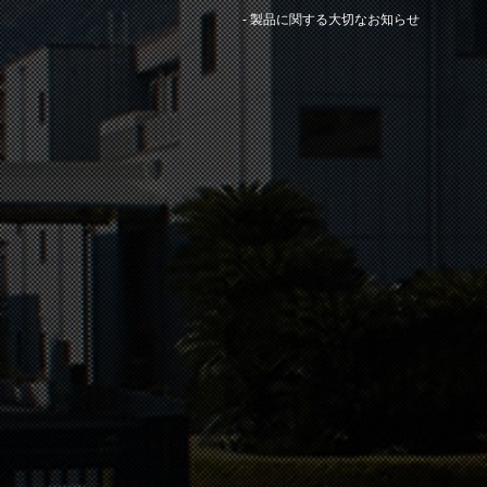
製品に関する大切なお知らせ