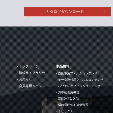
カタログダウンロード
トップページ
製品情報
情報ライブラリー
自動車用フィルムコンデンサ
お知らせ
モータ運転用フィルムコンデンサ
会員専用ページ
パワエレ用フィルムコンデンサ
力率改善用機器
高調波抑制装置
瞬時電圧低下補償装置
トピックス