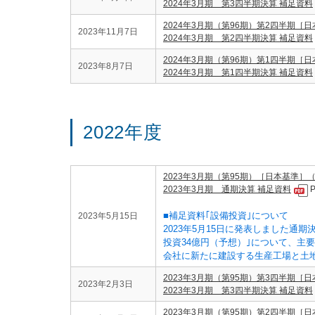
2024年3月期 第3四半期決算 補足資料
2024年3月期（第96期）第2四半期［
2023年11月7日
2024年3月期 第2四半期決算 補足資料
2024年3月期（第96期）第1四半期［
2023年8月7日
2024年3月期 第1四半期決算 補足資料
2022年度
2023年3月期（第95期）［日本基準］
2023年3月期 通期決算 補足資料
■補足資料｢設備投資｣について
2023年5月15日
2023年5月15日に発表しました通期
投資34億円（予想）｣について、主
会社に新たに建設する生産工場と土
2023年3月期（第95期）第3四半期［
2023年2月3日
2023年3月期 第3四半期決算 補足資料
2023年3月期（第95期）第2四半期［