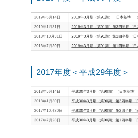
2019年5月14日
2019年3月期（第91期）［日本基準］
2019年1月31日
2019年3月期（第91期）第3四半期［
2018年10月31日
2019年3月期（第91期）第2四半期［
2018年7月30日
2019年3月期（第91期）第1四半期［
2017年度＜平成29年度＞
2018年5月14日
平成30年3月期（第90期）［日本基準
2018年1月30日
平成30年3月期（第90期）第3四半期
2017年10月30日
平成30年3月期（第90期）第2四半期
2017年7月28日
平成30年3月期（第90期）第1四半期