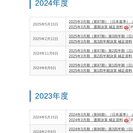
2024年度
2025年3月期（第97期）［日本基準］
2025年5月15日
2025年3月期 通期決算 補足資料
2025年3月期（第97期）第3四半期［
2025年2月12日
2025年3月期 第3四半期決算 補足資料
2025年3月期（第97期）第2四半期［
2024年11月6日
2025年3月期 第2四半期決算 補足資料
2025年3月期（第97期）第1四半期［
2024年8月6日
2025年3月期 第1四半期決算 補足資料
2023年度
2024年3月期（第96期）［日本基準］
2024年5月15日
2024年3月期 通期決算 補足資料
2024年3月期（第96期）第3四半期［
2024年2月6日