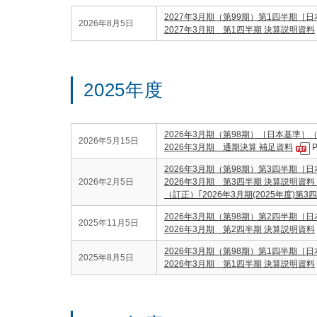
2027年3月期（第99期）第1四半期［
2026年8月5日
2027年3月期 第1四半期 決算説明資料
2025年度
2026年3月期（第98期）［日本基準］
2026年5月15日
2026年3月期 通期決算 補足資料
2026年3月期（第98期）第3四半期［
2026年2月5日
2026年3月期 第3四半期 決算説明資
（訂正）｢2026年3月期(2025年度)
2026年3月期（第98期）第2四半期［
2025年11月5日
2026年3月期 第2四半期 決算説明資料
2026年3月期（第98期）第1四半期［
2025年8月5日
2026年3月期 第1四半期 決算説明資料