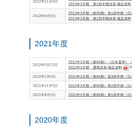
2022年11月4日
2023年3月期 第2四半期決算 補足資料
2023年3月期（第95期）第1四半期［
2022年8月5日
2023年3月期 第1四半期決算 補足資料
2021年度
2022年3月期（第94期）［日本基準］
2022年5月13日
2022年3月期 通期決算 補足資料
2022年2月4日
2022年3月期（第94期）第3四半期［
2021年11月5日
2022年3月期（第94期）第2四半期［
2021年8月5日
2022年3月期（第94期）第1四半期［
2020年度