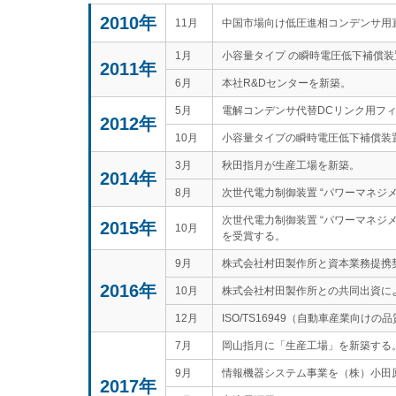
2010年
11月
中国市場向け低圧進相コンデンサ用直列
1月
小容量タイプ の瞬時電圧低下補償装置“V
2011年
6月
本社R&Dセンターを新築。
5月
電解コンデンサ代替DCリンク用フィル
2012年
10月
小容量タイプの瞬時電圧低下補償装置 “
3月
秋田指月が生産工場を新築。
2014年
8月
次世代電力制御装置 “パワーマネジ
次世代電力制御装置 “パワーマネジメ
2015年
10月
を受賞する。
9月
株式会社村田製作所と資本業務提携
2016年
10月
株式会社村田製作所との共同出資に
12月
ISO/TS16949（自動車産業向け
7月
岡山指月に「生産工場」を新築する
9月
情報機器システム事業を（株）小田
2017年