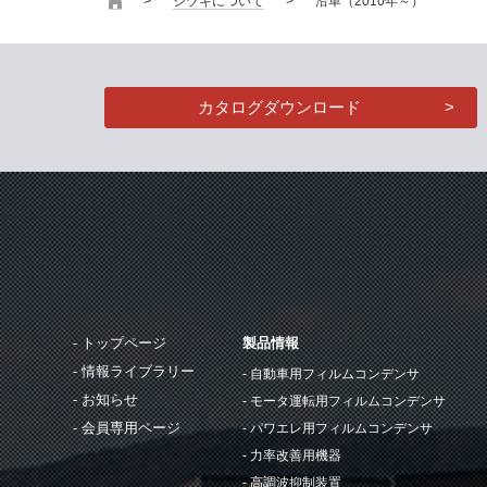
シヅキについて
沿革（2010年～）
カタログダウンロード
トップページ
製品情報
情報ライブラリー
自動車用フィルムコンデンサ
お知らせ
モータ運転用フィルムコンデンサ
会員専用ページ
パワエレ用フィルムコンデンサ
力率改善用機器
高調波抑制装置