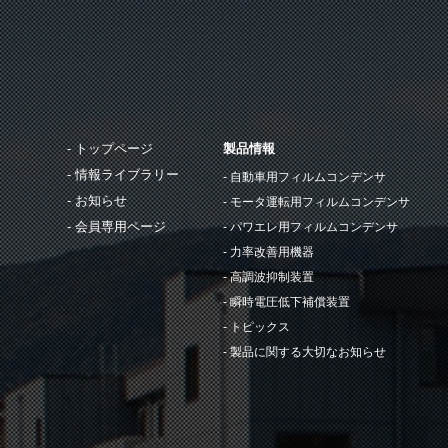
トップページ
製品情報
情報ライブラリー
自動車用フィルムコンデンサ
お知らせ
モータ運転用フィルムコンデンサ
会員専用ページ
パワエレ用フィルムコンデンサ
力率改善用機器
高調波抑制装置
瞬時電圧低下補償装置
トピックス
製品に関する大切なお知らせ