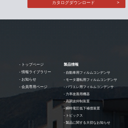
カタログダウンロード
トップページ
製品情報
情報ライブラリー
自動車用フィルムコンデンサ
お知らせ
モータ運転用フィルムコンデンサ
会員専用ページ
パワエレ用フィルムコンデンサ
力率改善用機器
高調波抑制装置
瞬時電圧低下補償装置
トピックス
製品に関する大切なお知らせ