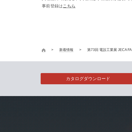
事前登録は
こちら
新着情報
第73回 電設工業展 JECA FAI
カタログダウンロード