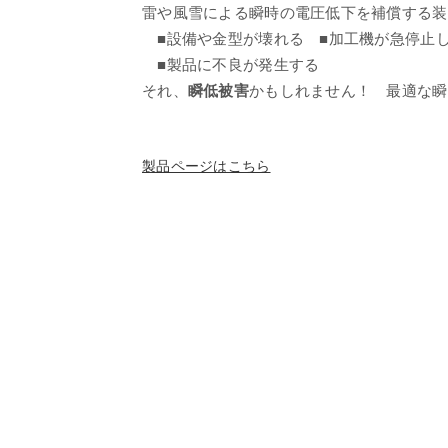
雷や風雪による瞬時の電圧低下を補償する装
■設備や金型が壊れる ■加工機が急停止
■製品に不良が発生する
それ、
瞬低被害
かもしれません！ 最適な瞬
製品ページはこちら