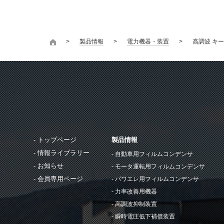
製品情報
電力機器・装置
高調波 キ
トップページ
製品情報
情報ライブラリー
自動車用フィルムコンデンサ
お知らせ
モータ運転用フィルムコンデンサ
会員専用ページ
パワエレ用フィルムコンデンサ
力率改善用機器
高調波抑制装置
瞬時電圧低下補償装置