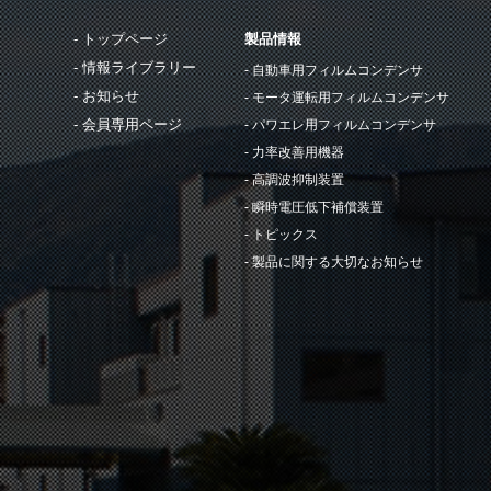
トップページ
製品情報
情報ライブラリー
自動車用フィルムコンデンサ
お知らせ
モータ運転用フィルムコンデンサ
会員専用ページ
パワエレ用フィルムコンデンサ
力率改善用機器
高調波抑制装置
瞬時電圧低下補償装置
トピックス
製品に関する大切なお知らせ